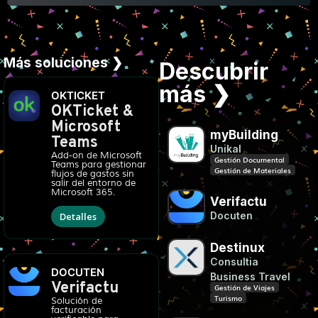
Más soluciones ❯
Descubrir
más ❯
OKTICKET
OKTicket &
Microsoft
myBuilding
Teams
Unikal
Add-on de Microsoft
Gestión Documental
Teams para gestionar
Gestión de Materiales
flujos de gastos sin
salir del entorno de
Microsoft 365.
Verifactu
Docuten
Detalles
Destinux
Consultia
DOCUTEN
Business Travel
Verifactu
Gestión de Viajes
Turismo
Solución de
facturación