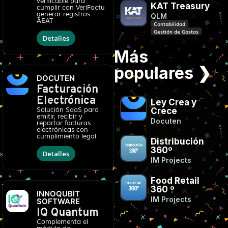
verificable para
KAT Treasury
cumplir con VeriFactu
generar registros
QLM
AEAT
Contabilidad
Gestión de Gastos
Detalles
Más
populares ❯
DOCUTEN
Facturación
Electrónica
Ley Crea y
Solución SaaS para
Crece
emitir, recibir y
Docuten
reportar facturas
electrónicas con
cumplimiento legal
Distribución
360º
Detalles
IM Projects
Food Retail
360 º
INNOQUBIT
IM Projects
SOFTWARE
IQ Quantum
Complementa el