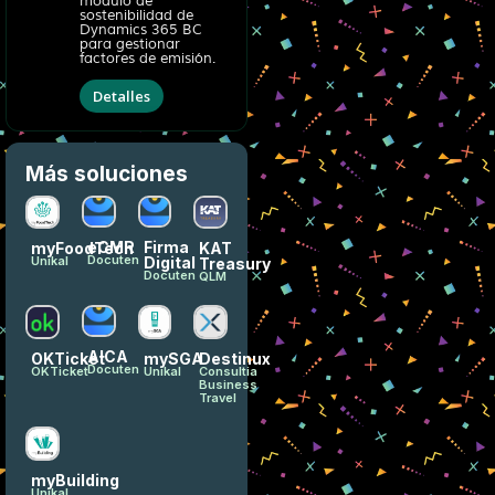
módulo de
sostenibilidad de
Dynamics 365 BC
para gestionar
factores de emisión.
Detalles
Más soluciones
eCMR
Firma
myFoodTech
KAT
Docuten
Digital
Unikal
Treasury
Docuten
QLM
AICA
OKTicket
mySGA
Destinux
Docuten
OKTicket
Unikal
Consultia
Business
Travel
myBuilding
Unikal