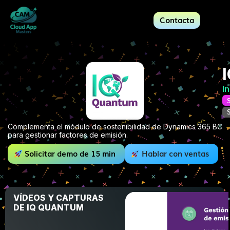
Contacta
I
Complementa el módulo de sostenibilidad de Dynamics 365 BC
para gestionar factores de emisión.
Solicitar demo de 15 min
Hablar con ventas
VÍDEOS Y CAPTURAS
DE IQ QUANTUM