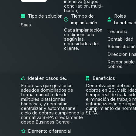
intensiva (pagos,
conciliación, multi-
banco)
Tipo de solución
Tiempo de
Roles
implantación
beneficia
Saas
Cada implantación
Tesorería
se dimensiona
según las
Contabilidad
necesidades del
Administració
cliente.
Dirección fin
Responsable
cobros
Ideal en casos de...
Beneficios
Empresas que gestionan
Centralización del ciclo
adeudos domiciliados de
cobros en BC, visibilida
forma manual o desde
tiempo real de cada ad
múltiples plataformas
eliminación de trabajo m
bancarias, y necesitan
automatización de impa
centralizar y automatizar el
cumplimiento de normat
ciclo de cobros cumpliendo la
SEPA.
normativa SEPA directamente
desde Business Central.
Elemento diferencial