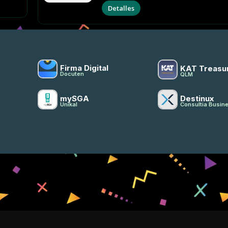
Detalles
Firma Digital
KAT Treasu
Docuten
QLM
mySGA
Destinux
Unikal
Consultia Busine