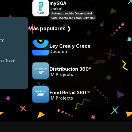
mySGA
Unikal
Automatización Documental
SaaS (Software como Servicio)
Más populares ❯
ry
Ley Crea y Crece
Docuten
ss Travel
Distribución 360º
IM Projects
Food Retail 360 º
IM Projects