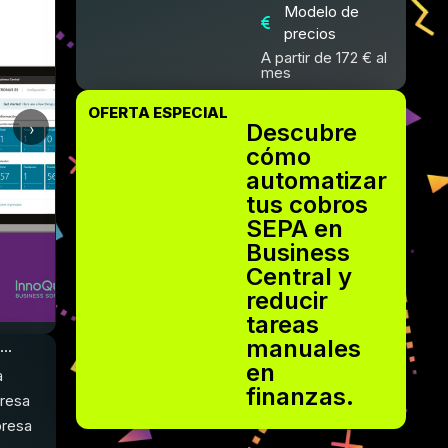
Modelo de
precios
A partir de 172 € al
mes
OFERTA ESPECIAL
Descubre
›
cómo
automatizar
tus cobros
SEPA en
Business
Central y
reducir
tareas
manuales
...
en
a
finanzas.
resa
resa