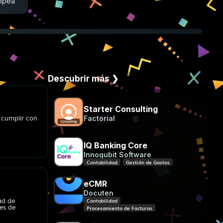
opea
Descubrir más ❯
Starter Consulting
Factorial
a cumplir con
IQ Banking Core
Innoqubit Software
Contabilidad
Gestión de Gastos
eCMR
Docuten
Contabilidad
ad de
es de
Procesamiento de Facturas