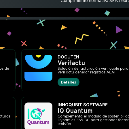
Cumplimiento normativa SEPA eur
DOCUTEN
s
Verifactu
os de
Solución de facturación verificable par
VeriFactu generar registros AEAT
Detalles
INNOQUBIT SOFTWARE
IQ Quantum
acturas
Complementa el módulo de sostenibilid
Dynamics 365 BC para gestionar factor
emisión.