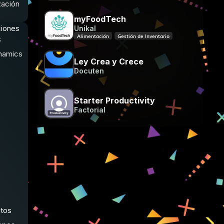
zación
myFoodTech
ciones
Unikal
Alimentación
Gestión de Inventario
s
namics
Ley Crea y Crece
Docuten
Starter Productivity
Factorial
ntos