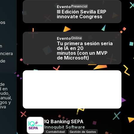
Presencial
Evento
III Edición Sevilla ERP
innovate Congress
dos
Online
Evento
Tu primera sesión seria
n
de IA en 20
minutos (con un MVP
anciera
de Microsoft)
 de
 de
d en
eudo,
Microsoft y Mistral impulsan la IA
anual,
soberana en Europa
gos y
iva
IQ Banking SEPA
Innoqubit Software
Contabilidad
Gestión de Gastos