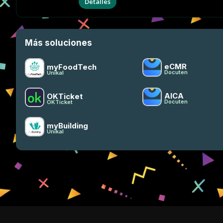
Detalles
Más soluciones
eCMR
myFoodTech
Docuten
Unikal
AICA
OKTicket
Docuten
OKTicket
myBuilding
Unikal