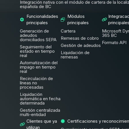
Integración nativa con el módulo de cartera de la locali
española de BC
Funcionalidades
Módulos
Integraca
principales
principales
principale
Generación de
Cartera
Microsoft Dy
adeudos
365 BC
Remesas de cobro
domiciliados SEPA
Formato API
Gestión de adeudos
Seguimiento del
estado en tiempo
Liquidación de
real
remesas
Automatización del
impago en tiempo
real
Recirculación de
líneas no
procesadas
Liquidación
automática en fecha
determinada
Gestión centralizada
multi-entidad
Clientes que ya
Certificaciones y reconocimie
utilizan