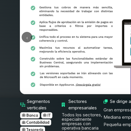
‹
Segmentos
Sectores
Se dirige a
verticales
empresariales
Gran empres
Todos los sectores,
Banca
IT
Mediana emp
especialmente
Contabilidad
empresas con
Pequeña emp
operativa bancaria
Tesorería