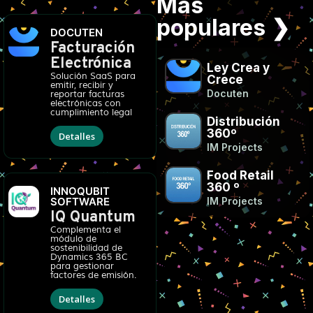
Más
populares ❯
DOCUTEN
Facturación
Electrónica
Ley Crea y
Solución SaaS para
Crece
emitir, recibir y
Docuten
reportar facturas
electrónicas con
cumplimiento legal
Distribución
360º
Detalles
IM Projects
Food Retail
360 º
INNOQUBIT
IM Projects
SOFTWARE
IQ Quantum
Complementa el
módulo de
sostenibilidad de
Dynamics 365 BC
para gestionar
factores de emisión.
Detalles