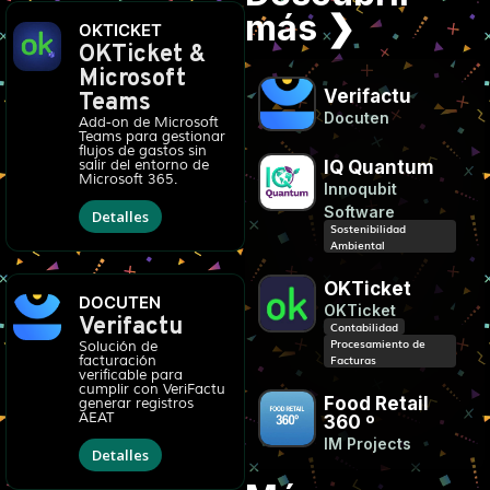
más ❯
OKTICKET
OKTicket &
Microsoft
Verifactu
Teams
Docuten
Add-on de Microsoft
Teams para gestionar
flujos de gastos sin
IQ Quantum
salir del entorno de
Microsoft 365.
Innoqubit
Software
Detalles
Sostenibilidad
Ambiental
OKTicket
DOCUTEN
OKTicket
Verifactu
Contabilidad
Procesamiento de
Solución de
Facturas
facturación
verificable para
cumplir con VeriFactu
Food Retail
generar registros
AEAT
360 º
IM Projects
Detalles