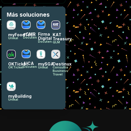
Más soluciones
eCMR
Firma
myFoodTech
KAT
Docuten
Digital
Unikal
Treasury
Docuten
QLM
AICA
OKTicket
mySGA
Destinux
Docuten
OKTicket
Unikal
Consultia
Business
Travel
myBuilding
Unikal