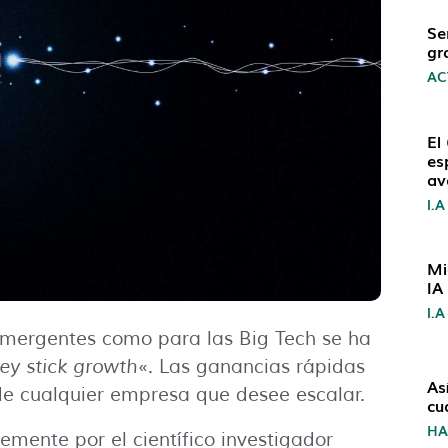
Se
gr
AC
El
es
av
I.A
Mi
IA
I.A
 emergentes como para las Big Tech se ha
ey stick growth
«. Las ganancias rápidas
As
 de cualquier empresa que desee escalar.
cu
H
emente por el científico investigador