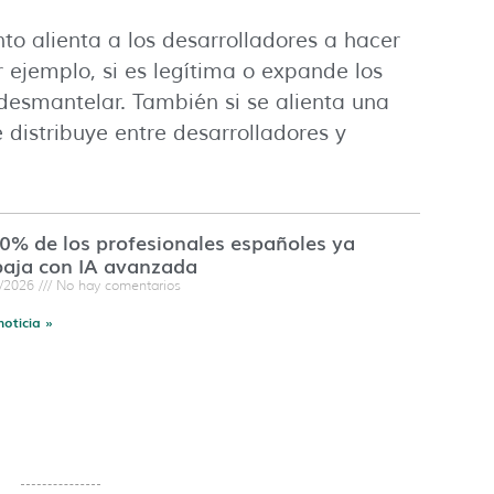
o alienta a los desarrolladores a hacer
 ejemplo, si es legítima o expande los
desmantelar. También si se alienta una
e distribuye entre desarrolladores y
60% de los profesionales españoles ya
baja con IA avanzada
7/2026
No hay comentarios
noticia »