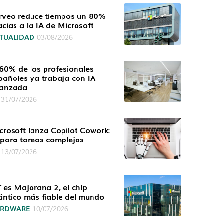
rveo reduce tiempos un 80%
acias a la IA de Microsoft
TUALIDAD
03/08/2026
 60% de los profesionales
pañoles ya trabaja con IA
anzada
31/07/2026
crosoft lanza Copilot Cowork:
 para tareas complejas
13/07/2026
í es Majorana 2, el chip
ántico más fiable del mundo
ARDWARE
10/07/2026