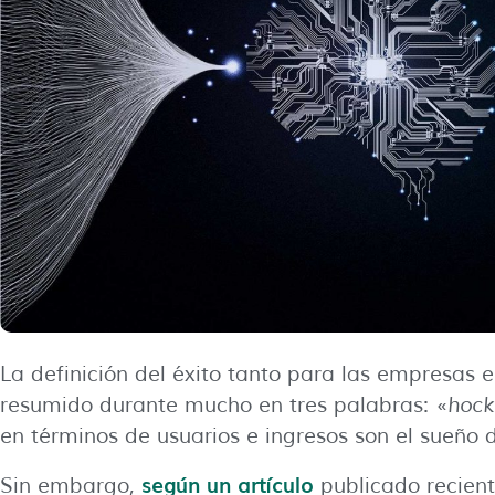
La definición del éxito tanto para las empresas
resumido durante mucho en tres palabras: «
hock
en términos de usuarios e ingresos son el sueño
según un artículo
Sin embargo,
publicado recient