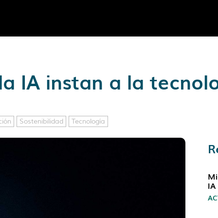
a IA instan a la tecnolo
ción
Sostenibilidad
Tecnología
R
Mi
IA
AC