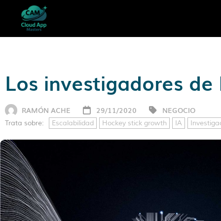
Los investigadores de l
RAMÓN ACHE
29/11/2020
NEGOCIO
Trata sobre:
Escalabilidad
Hockey stick growth
IA
Investiga