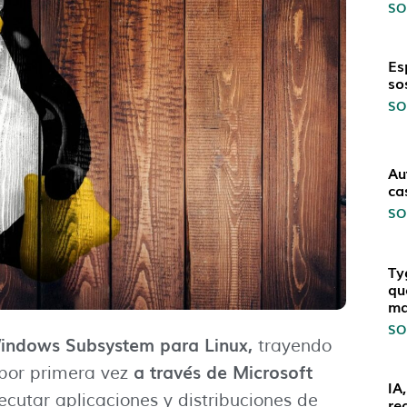
SO
Es
so
SO
Au
ca
SO
Ty
qu
ma
SO
indows Subsystem para Linux,
trayendo
a través de Microsoft
 por primera vez
IA
utar aplicaciones y distribuciones de
re