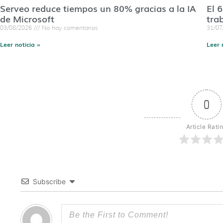
Serveo reduce tiempos un 80% gracias a la IA
El 
de Microsoft
tra
03/08/2026
No hay comentarios
31/0
Leer noticia »
Leer 
0
Article Rati
Subscribe