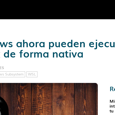
ws ahora pueden ejecut
x de forma nativa
ES
ws Subsystem
WSL
R
Mi
in
tu