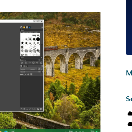
.
M
S