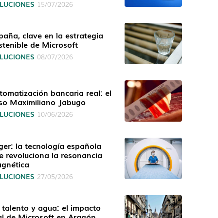
LUCIONES
15/07/2026
paña, clave en la estrategia
stenible de Microsoft
LUCIONES
08/07/2026
tomatización bancaria real: el
so Maximiliano Jabugo
LUCIONES
10/06/2026
ger: la tecnología española
e revoluciona la resonancia
gnética
LUCIONES
27/05/2026
, talento y agua: el impacto
al de Microsoft en Aragón