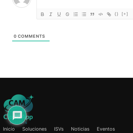
{}
[+]
0
COMMENTS
Inicio
Soluciones
ISVs
Noticias
Eventos