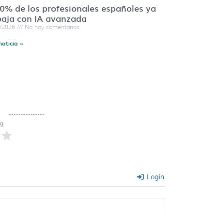
60% de los profesionales españoles ya
baja con IA avanzada
7/2026
No hay comentarios
noticia »
ng
Login