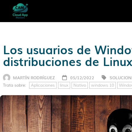
Los usuarios de Windo
distribuciones de Linu
MARTÍN RODRÍGUEZ
05/12/2022
SOLUCION
Trata sobre:
Aplicaciones
linux
Nativo
windows 10
Windo