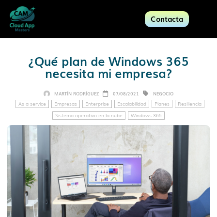
Contacta
¿Qué plan de Windows 365
necesita mi empresa?
MARTÍN RODRÍGUEZ
07/08/2021
NEGOCIO
As a service
Empresas
Enterprise
Escalabilidad
Planes
Resiliencia
Sistema operativo en la nube
Windows 365