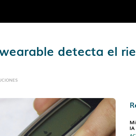
wearable detecta el rie
UCIONES
R
Mi
IA
AC