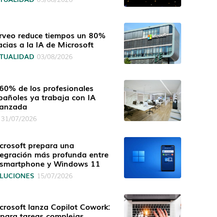
rveo reduce tiempos un 80%
acias a la IA de Microsoft
TUALIDAD
03/08/2026
 60% de los profesionales
pañoles ya trabaja con IA
anzada
31/07/2026
crosoft prepara una
tegración más profunda entre
 smartphone y Windows 11
LUCIONES
15/07/2026
crosoft lanza Copilot Cowork:
 para tareas complejas