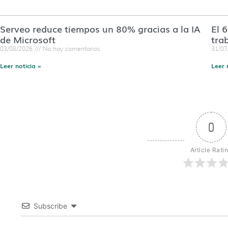
Serveo reduce tiempos un 80% gracias a la IA
El 
de Microsoft
tra
03/08/2026
No hay comentarios
31/0
Leer noticia »
Leer 
0
Article Rati
Subscribe