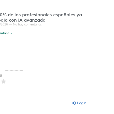
60% de los profesionales españoles ya
baja con IA avanzada
7/2026
No hay comentarios
noticia »
ng
Login