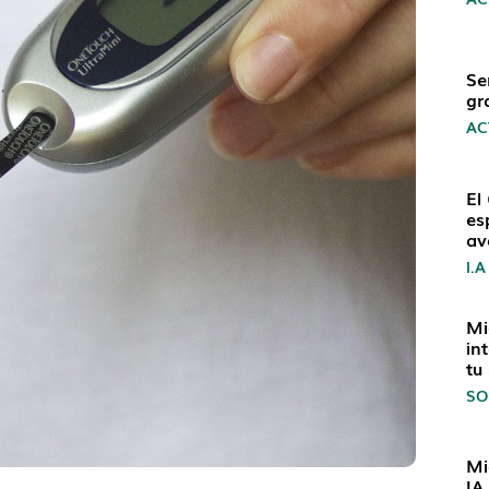
Se
gr
AC
El
es
av
I.A
Mi
in
tu
SO
Mi
IA