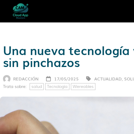
Una nueva tecnología 
sin pinchazos
REDACCIÓN
17/05/2025
ACTUALIDAD
,
SOL
Trata sobre:
salud
Tecnología
Wereables