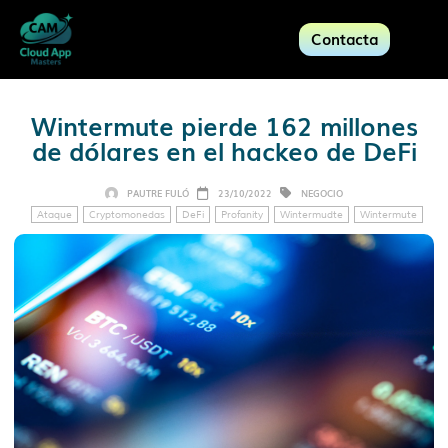
Contacta
Wintermute pierde 162 millones
de dólares en el hackeo de DeFi
PAUTRE FULÓ
23/10/2022
NEGOCIO
Ataque
Cryptomonedas
DeFi
Profanity
Wintermudte
Wintermute