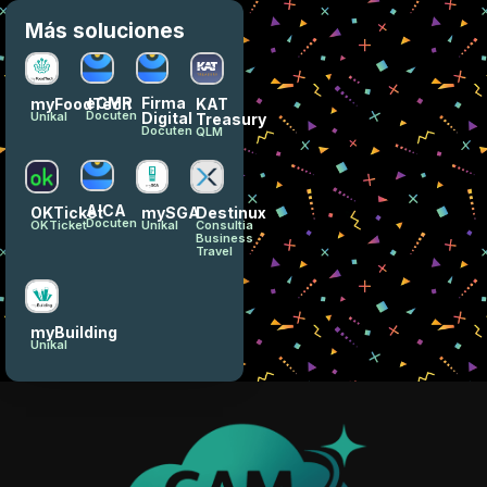
Más soluciones
eCMR
Firma
myFoodTech
KAT
Docuten
Digital
Unikal
Treasury
Docuten
QLM
AICA
OKTicket
mySGA
Destinux
Docuten
OKTicket
Unikal
Consultia
Business
Travel
myBuilding
Unikal