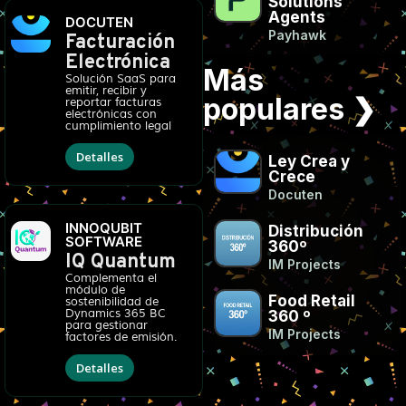
Solutions
Agents
DOCUTEN
Payhawk
Facturación
Electrónica
Más
Solución SaaS para
emitir, recibir y
populares ❯
reportar facturas
electrónicas con
cumplimiento legal
Detalles
Ley Crea y
Crece
Docuten
INNOQUBIT
Distribución
SOFTWARE
360º
IQ Quantum
IM Projects
Complementa el
módulo de
Food Retail
sostenibilidad de
Dynamics 365 BC
360 º
para gestionar
IM Projects
factores de emisión.
Detalles