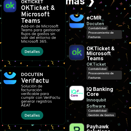
más ❯
OKTICKET
OKTicket &
Microsoft
eCMR
Teams
Docuten
Add-on de Microsoft
Contabilidad
Teams para gestionar
Procesamiento de
flujos de gastos sin
Facturas
salir del entorno de
Microsoft 365.
OKTicket &
Detalles
Microsoft
Teams
OKTicket
Contabilidad
Procesamiento de
DOCUTEN
Facturas
Verifactu
Solución de
IQ Banking
facturación
Core
verificable para
cumplir con VeriFactu
Innoqubit
generar registros
AEAT
Software
Contabilidad
Detalles
Gestión de Gastos
Payhawk