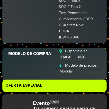
SOC 1 Tipo 2
SOC 2 Tipo 2
Test Penetración
Cumplimiento GDPR
CSA Start Nivel 1
DORA
IDW PS 880
Disponible en...
MODELO DE COMPRA
EMEA
USA
Modelo de precios
Modular
OFERTA ESPECIAL
Online
Evento
Tu primera sesión seria de