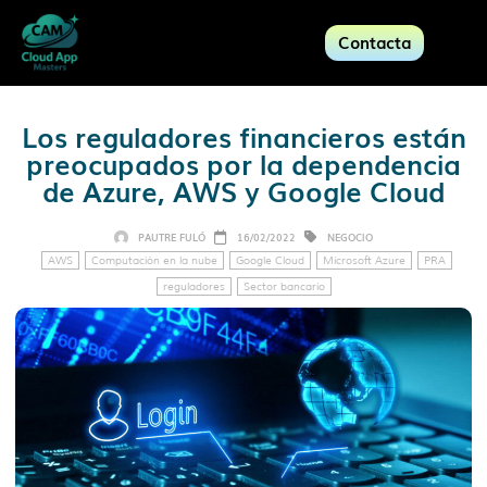
Contacta
Los reguladores financieros están
preocupados por la dependencia
de Azure, AWS y Google Cloud
PAUTRE FULÓ
16/02/2022
NEGOCIO
AWS
Computación en la nube
Google Cloud
Microsoft Azure
PRA
reguladores
Sector bancario