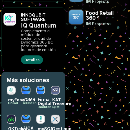
IM Projects
Food Retail
INNOQUBIT
360 º
SOFTWARE
IM Projects
IQ Quantum
Complementa el
módulo de
sostenibilidad de
Dynamics 365 BC
para gestionar
factores de emisión.
Detalles
Más soluciones
eCMR
Firma
myFoodTech
KAT
Docuten
Digital
Unikal
Treasury
Docuten
QLM
AICA
OKTicket
mySGA
Destinux