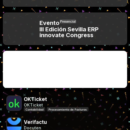
Presencial
Evento
III Edición Sevilla ERP
innovate Congress
Microsoft y Mistral impulsan la IA soberana en
Europa
OKTicket
OKTicket
Contabilidad
Procesamiento de Facturas
Verifactu
Docuten