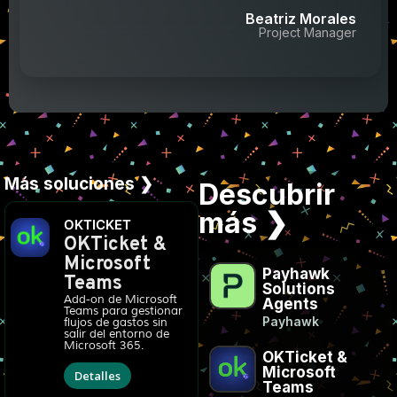
Beatriz Morales
Project Manager
Más soluciones ❯
Descubrir
más ❯
OKTICKET
OKTicket &
Microsoft
Payhawk
Teams
Solutions
Add-on de Microsoft
Agents
Teams para gestionar
Payhawk
flujos de gastos sin
salir del entorno de
Microsoft 365.
OKTicket &
Microsoft
Detalles
Teams