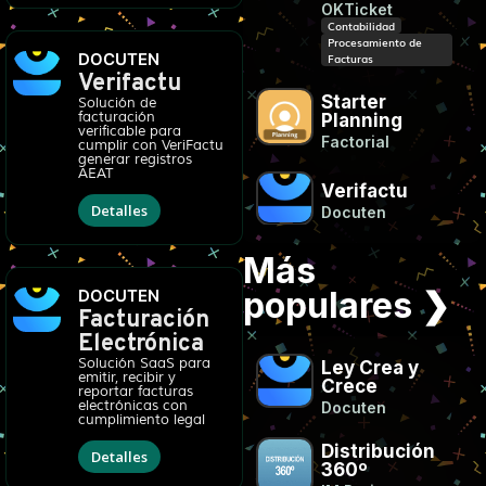
OKTicket
Contabilidad
Procesamiento de
DOCUTEN
Facturas
Verifactu
Starter
Solución de
facturación
Planning
verificable para
Factorial
cumplir con VeriFactu
generar registros
AEAT
Verifactu
Detalles
Docuten
Más
populares ❯
DOCUTEN
Facturación
Electrónica
Solución SaaS para
Ley Crea y
emitir, recibir y
Crece
reportar facturas
electrónicas con
Docuten
cumplimiento legal
Distribución
Detalles
360º