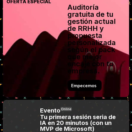
OFERTA ESPECIAL
Auditoría
gratuita de tu
gestión actual
de RRHH y
propuesta
personalizada
según el pack
que mejor
encaje con tu
empresa.
Empecemos
Online
Evento
Tu primera sesión seria de
IA en 20 minutos (con un
MVP de Microsoft)