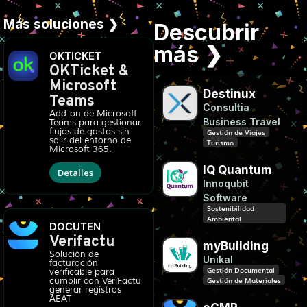
Más soluciones ❯
Descubrir
más ❯
OKTICKET
OKTicket &
Microsoft
Destinux
Teams
Consultia
Add-on de Microsoft
Business Travel
Teams para gestionar
flujos de gastos sin
Gestión de Viajes
salir del entorno de
Turismo
Microsoft 365.
IQ Quantum
Detalles
Innoqubit
Software
Sostenibilidad
Ambiental
DOCUTEN
Verifactu
myBuilding
Solución de
Unikal
facturación
Gestión Documental
verificable para
Gestión de Materiales
cumplir con VeriFactu
generar registros
AEAT