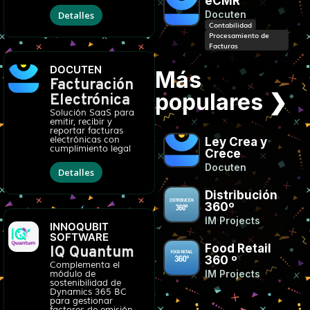
eCMR
Docuten
Detalles
Contabilidad
Procesamiento de
Facturas
DOCUTEN
Más
Facturación
populares ❯
Electrónica
Solución SaaS para
emitir, recibir y
reportar facturas
electrónicas con
Ley Crea y
cumplimiento legal
Crece
Docuten
Detalles
Distribución
360º
IM Projects
INNOQUBIT
SOFTWARE
Food Retail
IQ Quantum
360 º
Complementa el
IM Projects
módulo de
sostenibilidad de
Dynamics 365 BC
para gestionar
factores de emisión.