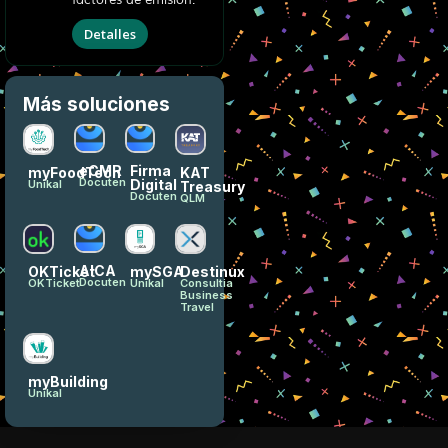
Detalles
Más soluciones
eCMR
Firma
myFoodTech
KAT
Docuten
Digital
Unikal
Treasury
Docuten
QLM
AICA
OKTicket
mySGA
Destinux
Docuten
OKTicket
Unikal
Consultia
Business
Travel
myBuilding
Unikal