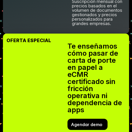
Suscripción mensual con
precios basados en el
volumen de documentos
gestionados y precios
personalizados para
grandes empresas.
OFERTA ESPECIAL
Te enseñamos
cómo pasar de
carta de porte
en papel a
eCMR
certificado sin
fricción
operativa ni
dependencia de
apps
Agendar demo