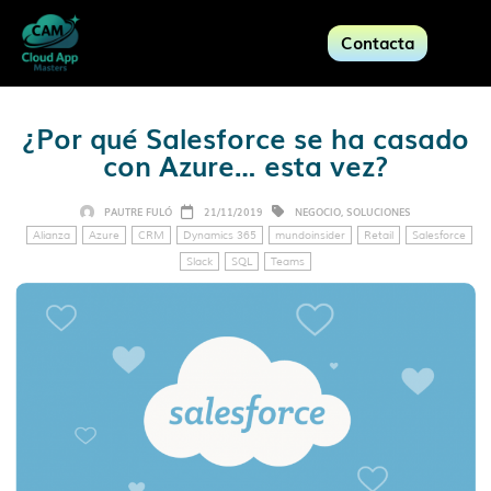
Contacta
¿Por qué Salesforce se ha casado
con Azure… esta vez?
PAUTRE FULÓ
21/11/2019
NEGOCIO
,
SOLUCIONES
Alianza
Azure
CRM
Dynamics 365
mundoinsider
Retail
Salesforce
Slack
SQL
Teams