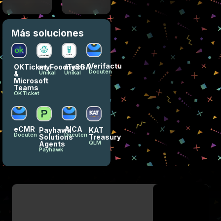
Más soluciones
Verifactu
OKTicket
myFoodTech
mySGA
Docuten
Unikal
Unikal
&
Microsoft
Teams
OKTicket
eCMR
AICA
Payhawk
KAT
Docuten
Docuten
Solutions
Treasury
QLM
Agents
Payhawk