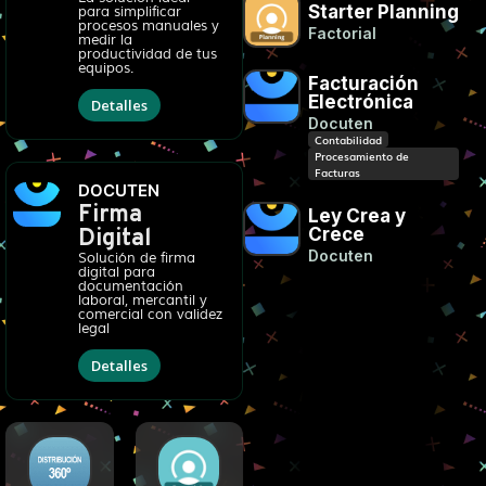
Starter Planning
para simplificar
procesos manuales y
Factorial
medir la
productividad de tus
equipos.
Facturación
Electrónica
Detalles
Docuten
Contabilidad
Procesamiento de
Facturas
DOCUTEN
Firma
Ley Crea y
Crece
Digital
Docuten
Solución de firma
digital para
documentación
laboral, mercantil y
comercial con validez
legal
Detalles