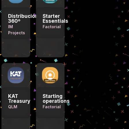
Distribución
Starter
360º
Essentials
IM
Factorial
Projects
KAT
Starting
Treasury
operations
QLM
Factorial