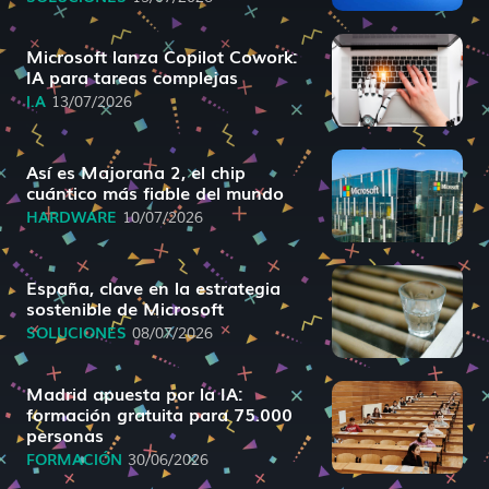
Microsoft lanza Copilot Cowork:
IA para tareas complejas
I.A
13/07/2026
Así es Majorana 2, el chip
cuántico más fiable del mundo
HARDWARE
10/07/2026
España, clave en la estrategia
sostenible de Microsoft
SOLUCIONES
08/07/2026
Madrid apuesta por la IA:
formación gratuita para 75.000
personas
FORMACIÓN
30/06/2026