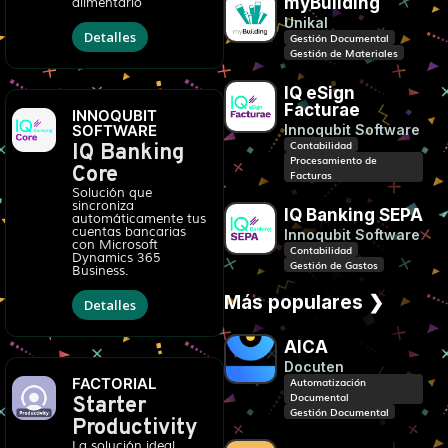
myBuilding
alimentario
Unikal
Detalles
Gestión Documental
Gestión de Materiales
IQ eSign
Facturae
INNOQUBIT
SOFTWARE
Innoqubit Software
Contabilidad
IQ Banking
Procesamiento de
Core
Facturas
Solución que
sincroniza
IQ Banking SEPA
automáticamente tus
cuentas bancarias
Innoqubit Software
con Microsoft
Contabilidad
Dynamics 365
Gestión de Gastos
Business.
Más populares ❯
Detalles
AICA
Docuten
FACTORIAL
Automatización
Documental
Starter
Gestión Documental
Productivity
La solución ideal