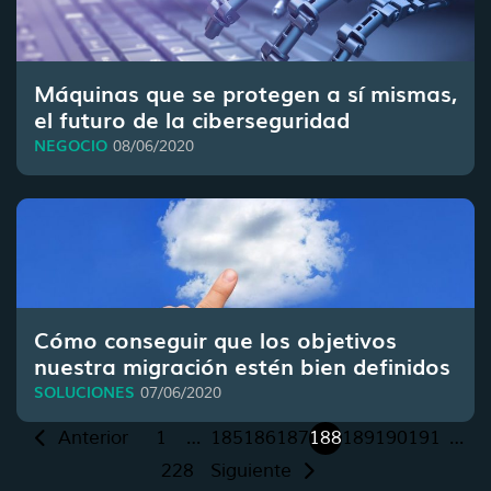
Máquinas que se protegen a sí mismas,
el futuro de la ciberseguridad
NEGOCIO
08/06/2020
Cómo conseguir que los objetivos
nuestra migración estén bien definidos
SOLUCIONES
07/06/2020
Anterior
1
…
185
186
187
188
189
190
191
…
228
Siguiente